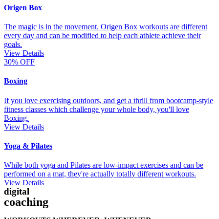
Origen Box
The magic is in the movement. Origen Box workouts are different
every day and can be modified to help each athlete achieve their
goals.
View Details
30% OFF
Boxing
If you love exercising outdoors, and get a thrill from bootcamp-style
fitness classes which challenge your whole body, you'll love
Boxing.
View Details
Yoga & Pilates
While both yoga and Pilates are low-impact exercises and can be
performed on a mat, they're actually totally different workouts.
View Details
digital
coaching