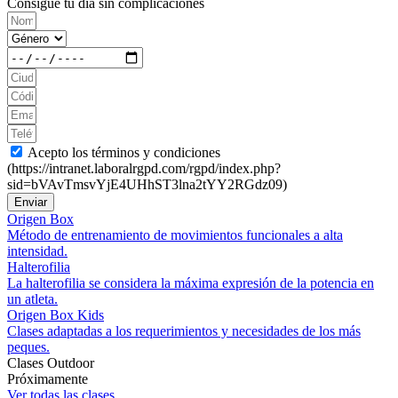
Consigue tu día sin complicaciones
Acepto los términos y condiciones
(https://intranet.laboralrgpd.com/rgpd/index.php?
sid=bVAvTmsvYjE4UHhST3lna2tYY2RGdz09)
Enviar
Origen Box
Método de entrenamiento de movimientos funcionales a alta
intensidad.
Halterofilia
La halterofilia se considera la máxima expresión de la potencia en
un atleta.
Origen Box Kids
Clases adaptadas a los requerimientos y necesidades de los más
peques.
Clases Outdoor
Próximamente
Ver todas las clases