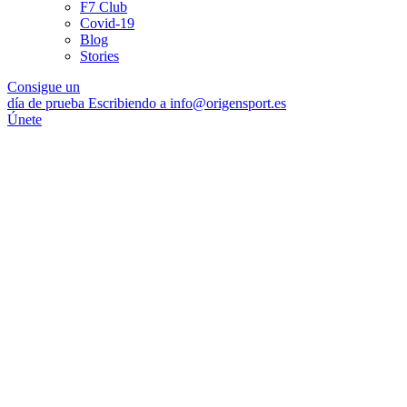
F7 Club
Covid-19
Blog
Stories
Consigue un
día de prueba Escribiendo a info@origensport.es
Únete