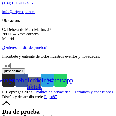
(+34) 630 405 415
info@origensport.es
Ubicación:
C. Dehesa de Mari-Martín, 37
28600 – Navalcarnero
Madrid
¿Quieres un día de prueba?
Inscríbete y entérate de todos nuestros eventos y novedades.
¡Inscribirme!
nstagram
Facebook
Icon-
Telegram
Whatsapp
tiktok
© Copyright 2023 ·
Política de privacidad
·
Тérminos y condiciones
Diseño y desarrollo web:
Eight87
Día de prueba