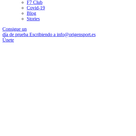
F7 Club
Covid-19
Blog
Stories
Consigue un
día de prueba Escribiendo a info@origensport.es
Únete